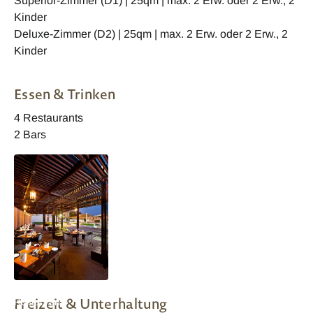
Superior-Zimmer (D1) | 25qm | max. 2 Erw. oder 2 Erw., 2
Kinder
Deluxe-Zimmer (D2) | 25qm | max. 2 Erw. oder 2 Erw., 2
Kinder
Essen & Trinken
4 Restaurants
2 Bars
Muscat Al Falaj
Freizeit & Unterhaltung
Restaurant