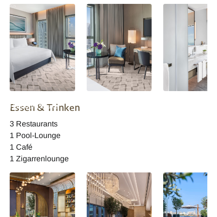
Address Creek
Address Creek
Address Creek
Essen & Trinken
Harbour Deluxe
Harbour Deluxe
Harbour Deluxe
Zimmer Cityview
Zimmer Cityview
Zimmer Creekvi
3 Restaurants
1 Pool-Lounge
1 Café
1 Zigarrenlounge