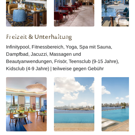
Address Creek
Address Creek
Address Creek
Freizeit & Unterhaltung
Harbour Bar
Harbour Clublounge
Harbour Lobby
Terrasse
Infinitypool, Fitnessbereich, Yoga, Spa mit Sauna,
Dampfbad, Jacuzzi, Massagen und
Beautyanwendungen, Frisör, Teensclub (9-15 Jahre),
Kidsclub (4-9 Jahre) | teilweise gegen Gebühr