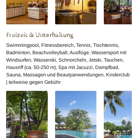
Malediven Adaaran
Malediven Adaaran
Malediven Adaar
Freizeit & Unterhaltung
Select Meedhupparu
Select Meedhupparu
Select Meedhupp
Swimmingpool, Fitnessbereich, Tennis, Tischtennis,
Badminton, Beachvolleyball, Ausflüge, Wassersport mit
Windsurfen, Wasserski, Schnorcheln, Jetski, Tauchen,
Hausriff (ca. 50-250 m), Spa mit Jacuzzi, Dampfbad,
Sauna, Massagen und Beautyanwendungen, Kinderclub
| teilweise gegen Gebühr