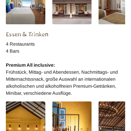
Malediven Adaaran
Malediven Adaaran
Malediven Adaar
Essen & Trinken
Select Meedhupparu
Select Meedhupparu
Select Meedhupp
- Beach Villa
- Deluxe Family
- Deluxe Family
4 Restaurants
Beach Villa
Beach Villa
4 Bars
Premium All inclusive:
Frühstück, Mittag- und Abendessen, Nachmittags- und
Mitternachtssnack, große Auswahl an internationalen
alkoholischen und alkoholfreien Premium-Getränken,
Minibar, verschiedene Ausflüge.