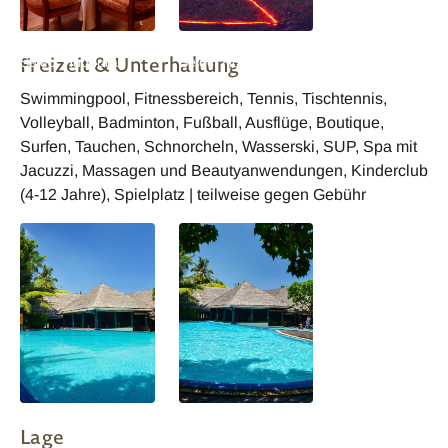
Malediven Adaaran
Malediven Adaaran
Freizeit & Unterhaltung
Select Hudhuran
Select Hudhuran
Fushi
Fushi
Swimmingpool, Fitnessbereich, Tennis, Tischtennis,
Volleyball, Badminton, Fußball, Ausflüge, Boutique,
Surfen, Tauchen, Schnorcheln, Wasserski, SUP, Spa mit
Jacuzzi, Massagen und Beautyanwendungen, Kinderclub
(4-12 Jahre), Spielplatz | teilweise gegen Gebühr
Lage