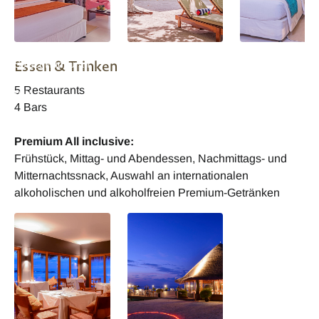
Malediven Adaaran
Malediven Adaaran
Malediven Adaar
Essen & Trinken
Select Hudhuran
Select Hudhuran
Select Hudhuran
Fushi Deluxe Beach
Fushi Deluxe Villa
Fushi Family Be
5 Restaurants
Villa
Villa
4 Bars
Premium All inclusive:
Frühstück, Mittag- und Abendessen, Nachmittags- und
Mitternachtssnack, Auswahl an internationalen
alkoholischen und alkoholfreien Premium-Getränken