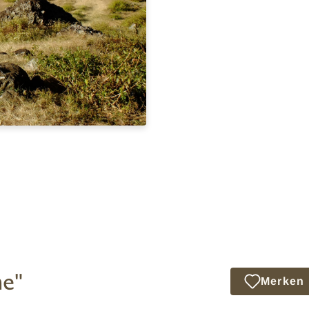
e"
Merken