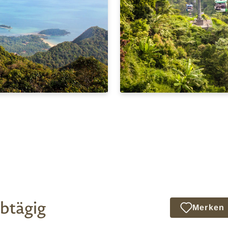
lbtägig
Merken