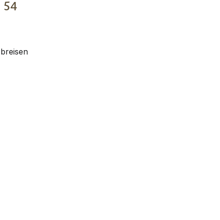
€
54
Abreisen