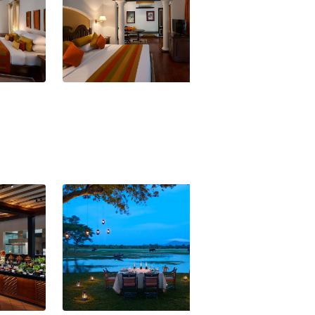
ana Cedar
Cinnamon Lodge Habarana
Cinnamon Lodge
Deluxe Zimmer
Superior Zimmer