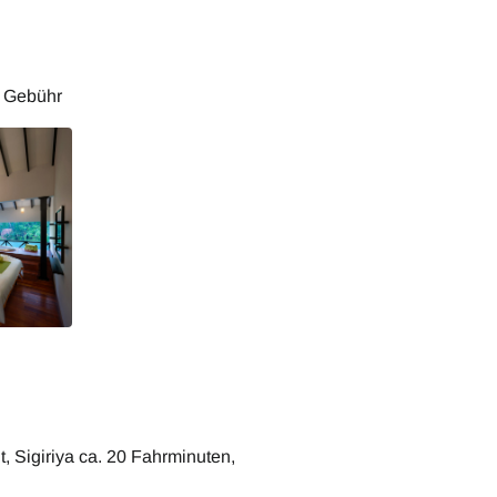
ana
Cinnamon Lodge Habarana
n Gebühr
 Sigiriya ca. 20 Fahrminuten,