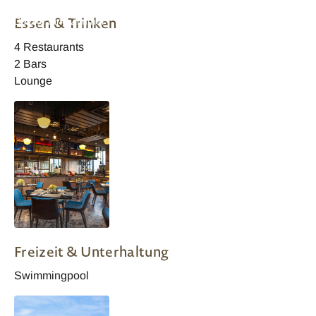
Amari Colombo
Amari Colombo
Amari Colombo
Essen & Trinken
Deluxe King Zimmer
Deluxe Zimmer
Deluxe Zimmer
4 Restaurants
2 Bars
Lounge
Amari Colombo
Freizeit & Unterhaltung
Swimmingpool