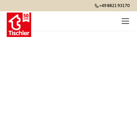
+49 8821 93170
Strandurlaub
Für Sonnenanbeter und
Entspannungssuchende, die die schönsten
Strände geniessen möchten.