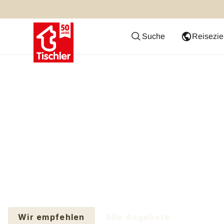
Suche
Reisezie
Familienurlaub
Zeit für gemeinsame Erinnerungen bei denen K
Eltern entspannen können
Wir empfehlen
Alle Angebote