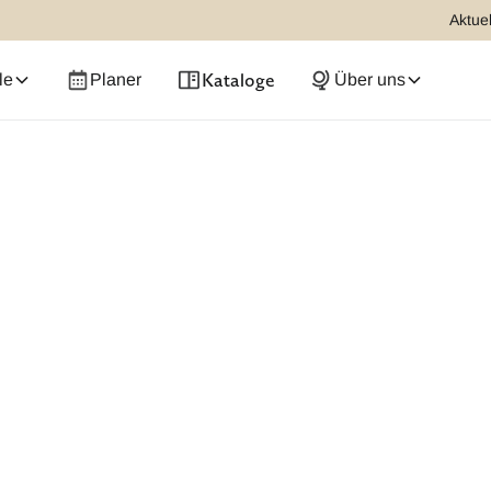
Aktuel
Kataloge
le
Planer
Über uns
inderaugen leuchten und