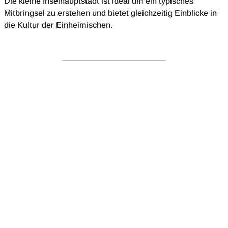
Die kleine Inselhauptstadt ist ideal um ein typisches
Mitbringsel zu erstehen und bietet gleichzeitig Einblicke in
die Kultur der Einheimischen.
Bevölkerung
ca. 522.000
Fläche
ca. 298 qkm
Hauptstadt
Malé